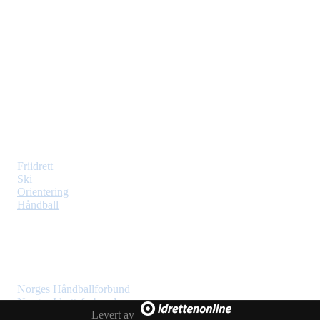
Vindbjart IL
Moseidmoen, 4700 Vennesla
Org. nr: 975650839
Web: vindbjart.com
Idretter
Friidrett
Ski
Orientering
Håndball
Lenker
Norges Håndballforbund
Norges Idrettsforbund
Levert av
Norges Orienteringsforbund