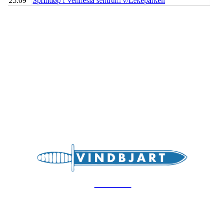
25.09
Sprintløp i Vennesla sentrum v/Lekeparken
Bli medlem i klubben!
Trykk her for innmelding
Hovedsiden