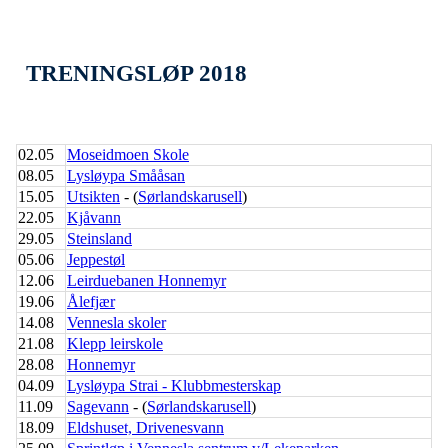
TRENINGSLØP 2018
02.05
Moseidmoen Skole
08.05
Lysløypa Smååsan
15.05
Utsikten
- (
Sørlandskarusell
)
22.05
Kjåvann
29.05
Steinsland
05.06
Jeppestøl
12.06
Leirduebanen Honnemyr
19.06
Ålefjær
14.08
Vennesla skoler
21.08
Klepp leirskole
28.08
Honnemyr
04.09
Lysløypa Strai - Klubbmesterskap
11.09
Sagevann
- (
Sørlandskarusell
)
18.09
Eldshuset, Drivenesvann