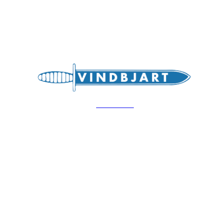
Bli medlem i klubben!
Trykk her for innmelding
Hovedsiden
Vindbjart IL
Moseidmoen, 4700 Vennesla
Org. nr: 975650839
Web: vindbjart.com